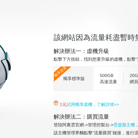
該網站因為流量耗盡暫時無法
解決辦法一：虛機升級
點擊下方按鈕，找到您要升級的虛機，點擊“
獨享資源
500GB
20G
獨享標準版
高速流量
網
1元
試用獨享虛機，了解詳情>>
解決辦法二：購買流量
登陸阿裏雲官網->管理控製台->
雲虛擬主機
該主機管理界麵點擊“流量購買”鏈接，進行流量