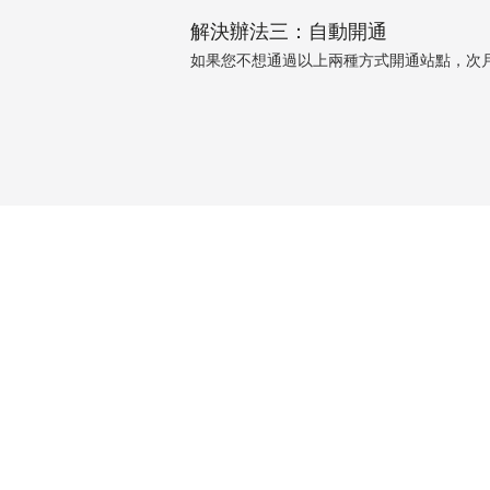
解決辦法三：自動開通
如果您不想通過以上兩種方式開通站點，次月1