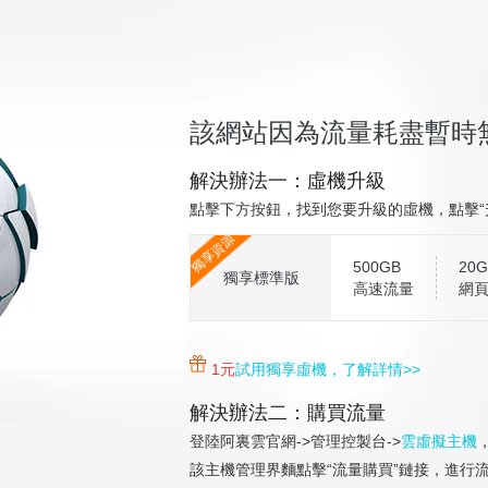
該網站因為流量耗盡暫時無
解決辦法一：虛機升級
點擊下方按鈕，找到您要升級的虛機，點擊“
獨享資源
500GB
20G
獨享標準版
高速流量
網
1元
試用獨享虛機，了解詳情>>
解決辦法二：購買流量
登陸阿裏雲官網->管理控製台->
雲虛擬主機
該主機管理界麵點擊“流量購買”鏈接，進行流